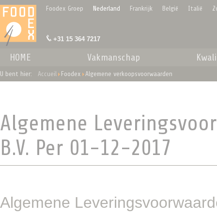
Cookies beheer paneel
Foodex Groep
Nederland
Frankrijk
België
Italië
Z
+31 15 364 7217
HOME
Vakmanschap
Kwali
U bent hier:
Accueil
Foodex
Algemene verkoopsvoorwaarden
Algemene Leveringsvoo
B.V. Per 01-12-2017
Algemene Leveringsvoorwaard